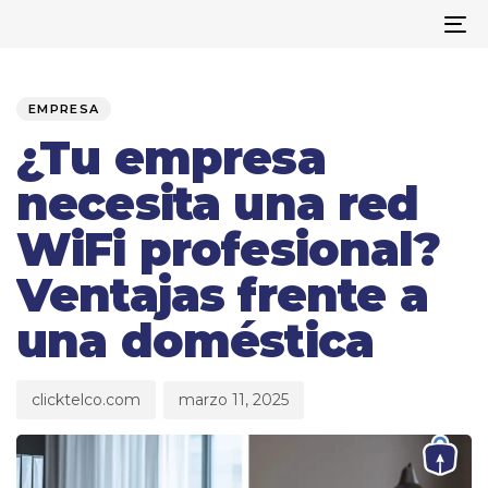
To
na
Author
Published
PUBLISHED
on:
IN:
EMPRESA
¿Tu empresa
necesita una red
WiFi profesional?
Ventajas frente a
una doméstica
clicktelco.com
marzo 11, 2025