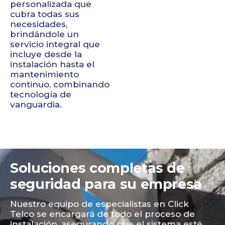
personalizada que
cubra todas sus
necesidades,
brindándole un
servicio integral que
incluye desde la
instalación hasta el
mantenimiento
continuo, combinando
tecnología de
vanguardia.
Soluciones completas de
seguridad para su empresa
Nuestro equipo de especialistas en Click
Telco se encargará de todo el proceso de
instalación, asegurando que el sistema esté