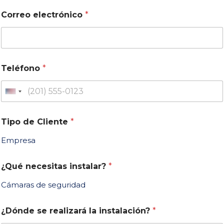
Correo electrónico
*
Teléfono
*
U
n
i
Tipo de Cliente
*
t
Empresa
e
d
¿Qué necesitas instalar?
*
S
t
Cámaras de seguridad
a
t
¿Dónde se realizará la instalación?
*
e