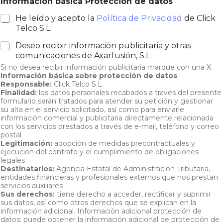
Información básica Protección de datos
*
o
r
He leído y acepto la
Política de Privacidad
de Click
r
Telco S.L.
e
o
Deseo recibir información publicitaria y otras
f
comunicaciones de Axarfusión, S.L.
u
Si no desea recibir información publicitaria marque con una X.
n
Información básica sobre protección de datos
c
Responsable:
Click Telco S.L.
i
Finalidad:
los datos personales recabados a través del presente
o
formulario serán tratados para atender su petición y gestionar
n
su alta en el servicio solicitado, así como para enviarle
e
información comercial y publicitaria directamente relacionada
s
con los servicios prestados a través de e-mail, teléfono y correo
postal.
T
Legitimación:
adopción de medidas precontractuales y
i
ejecución del contrato y el cumplimiento de obligaciones
p
legales
o
Destinatarios:
Agencia Estatal de Administración Tributaria,
entidades financieras y profesionales externos que nos prestan
servicios auxiliares
Sus derechos:
tiene derecho a acceder, rectificar y suprimir
sus datos, así como otros derechos que se explican en la
información adicional. Información adicional protección de
datos: puede obtener la información adicional de protección de