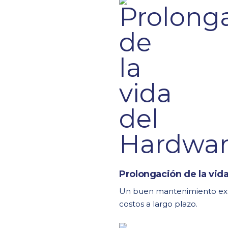
Prolongación de la vid
Un buen mantenimiento extie
costos a largo plazo.