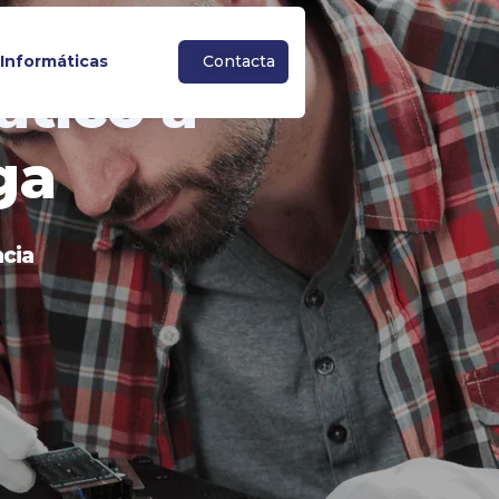
Informáticas
C
o
n
t
a
c
t
a
tico a
ga
ncia