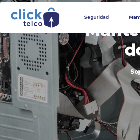
Seguridad
Mant
Mante
d
Sop